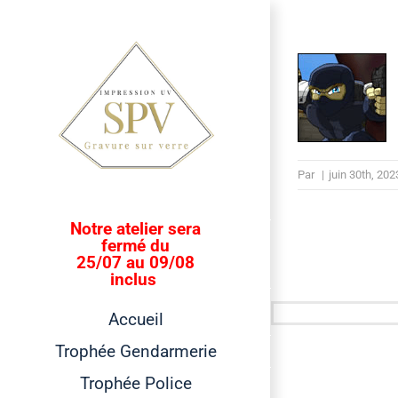
Passer
au
contenu
Par
|
juin 30th, 202
Notre atelier sera
fermé du
25/07 au 09/08
inclus
Accueil
Trophée Gendarmerie
Trophée Police