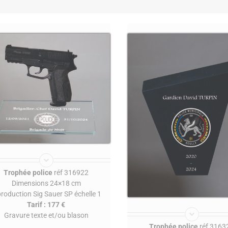
Trophée police
réf 316922
Dimensions 24×18 cm
production Sig Sauer SP échelle 1
Tarif : 177 €
Gravure texte et/ou blason
Trophée police
réf 3163