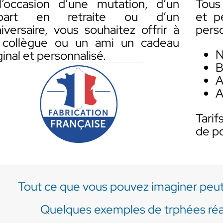
l’occasion d’une mutation, d’un
Tous 
part en retraite ou d’un
et p
iversaire, vous souhaitez offrir à
perso
 collègue ou un ami un cadeau
N
ginal et personnalisé.
B
A
A
Tarif
de p
Tout ce que vous pouvez imaginer peut ê
Quelques exemples de trphées réali