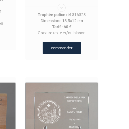
m
Trophée police
réf 316323
Dimensions 18,5×12 cm
on
Tarif : 60 €
Gravure texte et/ou blason
commander