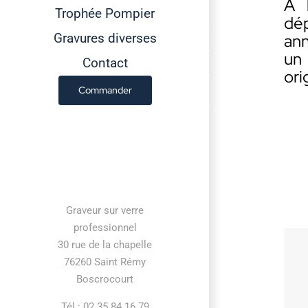
A 
Trophée Pompier
dé
Gravures diverses
ann
un
Contact
ori
Commander
Contact information
Graveur sur verre
professionnel
30 rue de la chapelle
76260 Saint Rémy
Boscrocourt
Tél : 02 35 84 16 79