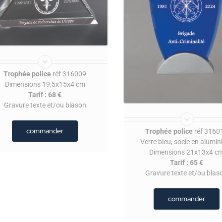
Trophée police
réf 316009
Dimensions 19,5x15x4 cm
Tarif : 68 €
Gravure texte et/ou blason
commander
Trophée police
réf 3160
Verre bleu, socle en alumi
Dimensions 21x13x4 c
Tarif : 65 €
Gravure texte et/ou blas
commander