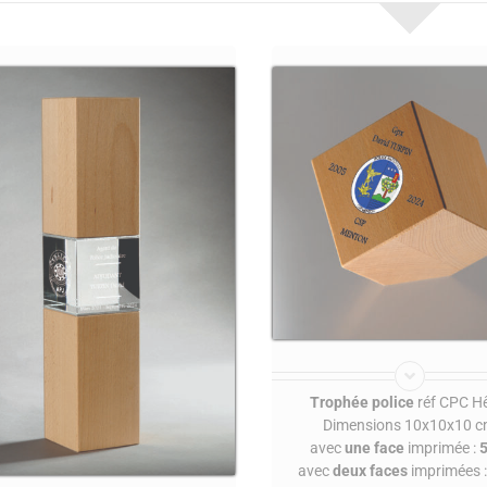
Trophée police
réf CPC Hê
Dimensions 10x10x10 
avec
une face
imprimée :
5
avec
deux faces
imprimées 