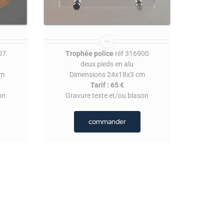
07
Trophée police
réf 316900
deux pieds en alu
cm
Dimensions 24x18x3 cm
Tarif : 65 €
on
Gravure texte et/ou blason
commander