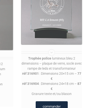
Trophée police
lumineux bleu 2
dimensions – plaque de verre, socle avec
12
rampe de leds et transformateur
nium
réf 316901
: Dimensions 20×15 cm –
77
m
€
réf 316904
: Dimensions 24×18 cm –
87
on
€
Gravure texte et/ou blason
commander