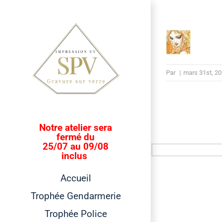
Passer
au
contenu
Par
|
mars 31st, 2
Notre atelier sera
fermé du
25/07 au 09/08
inclus
Accueil
Trophée Gendarmerie
Trophée Police