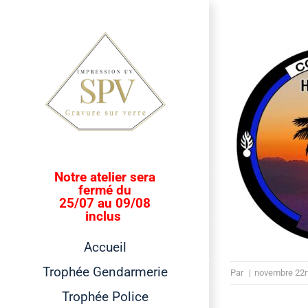
Passer
au
contenu
Notre atelier sera
fermé du
25/07 au 09/08
inclus
Accueil
Trophée Gendarmerie
Par
|
novembre 22n
Trophée Police