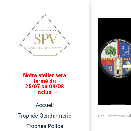
Passer
au
contenu
Notre atelier sera
fermé du
25/07 au 09/08
inclus
Accueil
Trophée Gendarmerie
Par
|
septembre 6t
Trophée Police