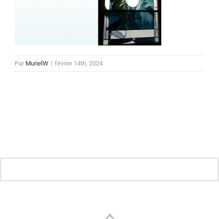
Par
MurielW
|
février 14th, 2024