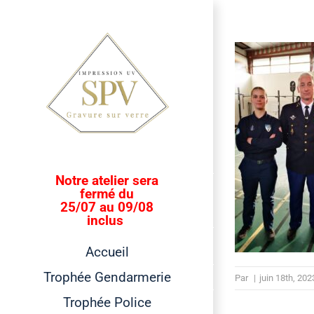
Passer
au
contenu
Notre atelier sera
fermé du
25/07 au 09/08
inclus
Accueil
Trophée Gendarmerie
Par
|
juin 18th, 202
Trophée Police