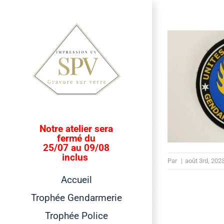
Passer
au
contenu
Notre atelier sera
fermé du
25/07 au 09/08
inclus
Par
|
août 3rd, 202
Accueil
Trophée Gendarmerie
Trophée Police