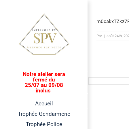
Passer
au
contenu
m0cakxTZkz7R
Par
|
août 24th, 20
Notre atelier sera
fermé du
25/07 au 09/08
inclus
Accueil
Trophée Gendarmerie
Trophée Police