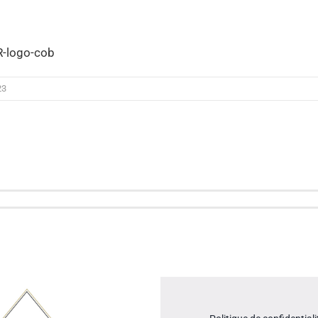
-logo-cob
23