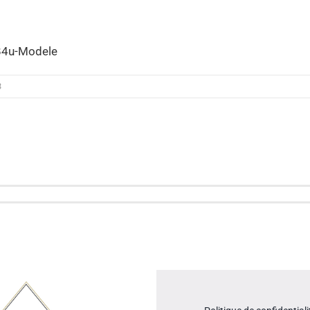
4u-Modele
3