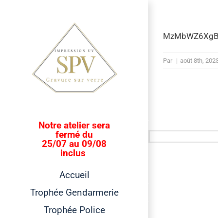
Passer
au
contenu
MzMbWZ6XgB
Par
|
août 8th, 202
Notre atelier sera
fermé du
25/07 au 09/08
inclus
Accueil
Trophée Gendarmerie
Trophée Police