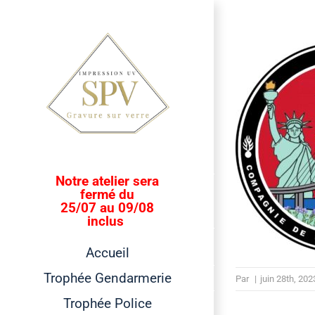
Passer
au
contenu
Notre atelier sera
fermé du
25/07 au 09/08
inclus
Accueil
Trophée Gendarmerie
Par
|
juin 28th, 202
Trophée Police