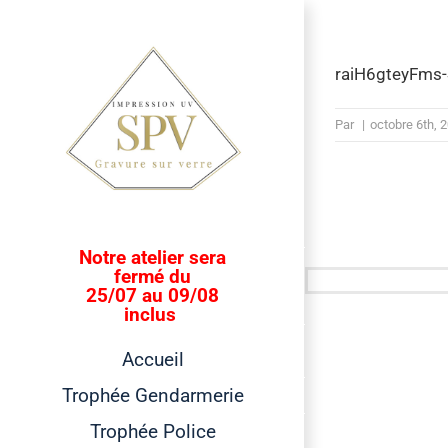
Passer
au
contenu
raiH6gteyFms
Par
|
octobre 6th, 
Notre atelier sera
fermé du
25/07 au 09/08
inclus
Accueil
Trophée Gendarmerie
Trophée Police