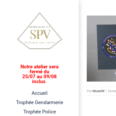
Passer
au
contenu
Notre atelier sera
fermé du
25/07 au 09/08
inclus
Par
MurielW
|
févri
Accueil
Trophée Gendarmerie
Trophée Police