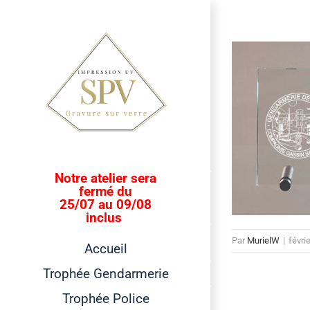
Passer
au
contenu
Notre atelier sera
fermé du
25/07 au 09/08
inclus
Par
MurielW
|
févri
Accueil
Trophée Gendarmerie
Trophée Police