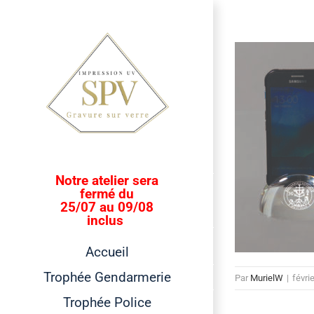
Passer
au
contenu
Notre atelier sera
fermé du
25/07 au 09/08
inclus
Accueil
Trophée Gendarmerie
Par
MurielW
|
févri
Trophée Police