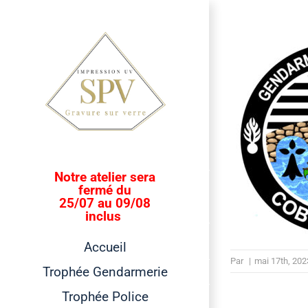
Passer
au
contenu
Notre atelier sera
fermé du
25/07 au 09/08
inclus
Accueil
Par
|
mai 17th, 202
Trophée Gendarmerie
Trophée Police