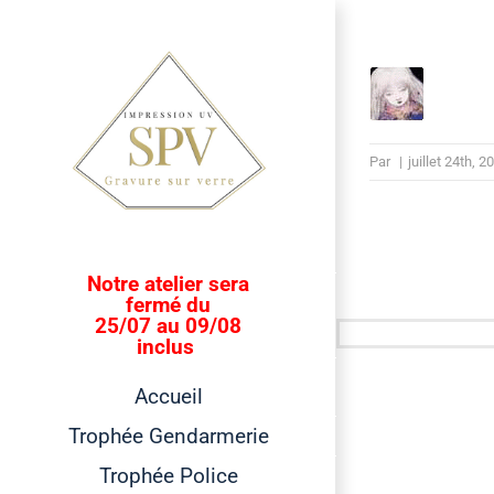
Passer
au
contenu
Par
|
juillet 24th, 2
Notre atelier sera
fermé du
25/07 au 09/08
inclus
Accueil
Trophée Gendarmerie
Trophée Police